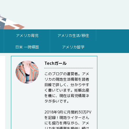
アメリカ育児
アメリカ生活/移住
日米 一時帰国
アメリカ留学
Techガール
このブログの運営者。アメ
リカの現地生活情報を読者
目線で詳しく、分かりやす
く書いています。妊娠出産
を機に、現在は育児情報ネ
タが多いです。
2018年9月に月間約30万PV
を記録！現地ライターさん
にも協力を得ながら、アメ
リカ生活情報を提供し続け