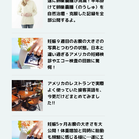
遂に卵巣嚢腫が消滅！半年掛
けて卵巣嚢腫（のうしゅ）を
自然治癒・克服した記録を全
部公開するよ。
妊娠９週目のお腹の大きさの
写真とつわりの状態。日本と
違い過ぎるアメリカの妊婦検
診やエコー検査の回数に驚
愕！
アメリカのレストランで実際
よく使っていた接客英語を、
今更だけどまとめてみまし
た!!
妊娠5ヶ月お腹の大きさを大
公開！体重増加と同時に胎動
も頻繁に感じる様に…遂にエ