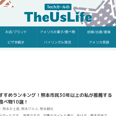
お店/ブランド
アメリカお菓子/食べ物
妊娠/出産/産後
ビザ手続き
バイリンガル育児
アメリカ英語
すすめランキング！熊本市民30年以上の私が推薦する
食べ物10選！
熊本お土産
,
熊本グルメ
,
熊本観光
chガールです。 突然ですが、記事のタイトル通り、私は元・熊本市民で