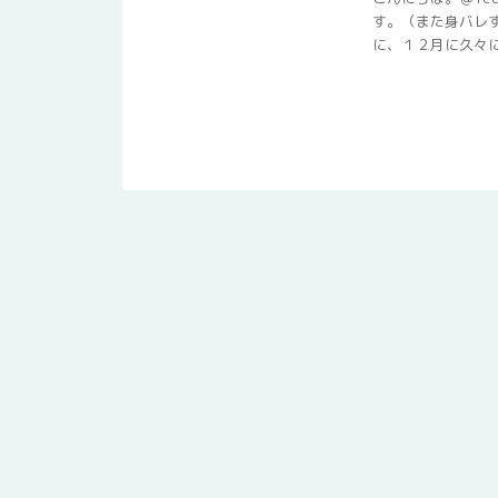
す。（また身バレ
に、１２月に久々に地