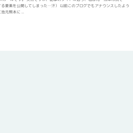
する要素を公開してしまった…汗） 以前このブログでもアナウンスしたよう
元熊本に ...