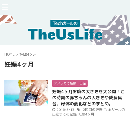
HOME
>
妊娠4ヶ月
妊娠4ヶ月
アメリカで妊娠・出産
妊娠4ヶ月お腹の大きさを大公開！こ
の時期の赤ちゃんの大きさや成長具
合、母体の変化などのまとめ。
2016/5/13
2回目の妊娠
,
Techガールの
出産までの記録
,
妊娠4ヶ月