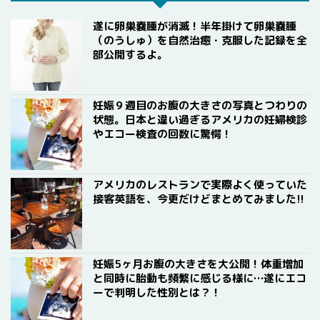
遂に卵巣嚢腫が消滅！半年掛けて卵巣嚢腫
（のうしゅ）を自然治癒・克服した記録を全
部公開するよ。
妊娠９週目のお腹の大きさの写真とつわりの
状態。日本と違い過ぎるアメリカの妊婦検診
やエコー検査の回数に驚愕！
アメリカのレストランで実際よく使っていた
接客英語を、今更だけどまとめてみました!!
妊娠5ヶ月お腹の大きさを大公開！体重増加
と同時に胎動も頻繁に感じる様に…遂にエコ
ーで判明した性別とは？！