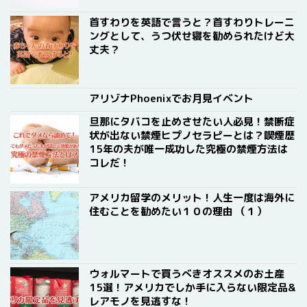
首すわりを英語で言うと？首すわりトレーニ
ングとして、うつ伏せ寝を勧められたけど大
丈夫？
アリゾナPhoenixでお月見イベント
旦那にタバコを止めさせたい人必見！禁断症
状が出ない禁煙ヒプノセラピーとは？喫煙歴
15年の夫が唯一成功した究極の禁煙方法は
コレだ！
アメリカ留学のメリット！人生一度は海外に
住むことを勧めたい１０の理由 （１）
ウォルマートで買うべきオススメのお土産
15選！アメリカでしか手に入らない限定品&
レアモノを見逃すな！