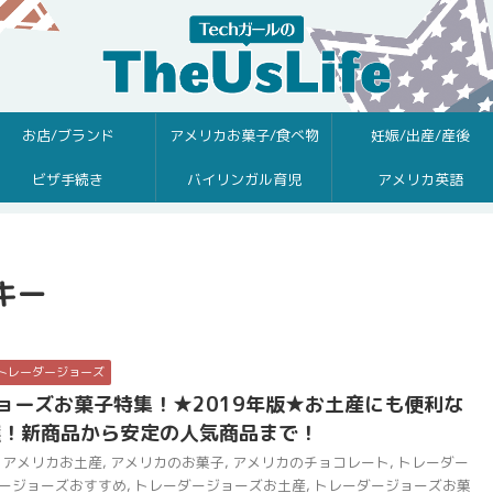
お店/ブランド
アメリカお菓子/食べ物
妊娠/出産/産後
ビザ手続き
バイリンガル育児
アメリカ英語
キー
トレーダージョーズ
ョーズお菓子特集！★2019年版★お土産にも便利な
選！新商品から安定の人気商品まで！
アメリカお土産
,
アメリカのお菓子
,
アメリカのチョコレート
,
トレーダー
ージョーズおすすめ
,
トレーダージョーズお土産
,
トレーダージョーズお菓