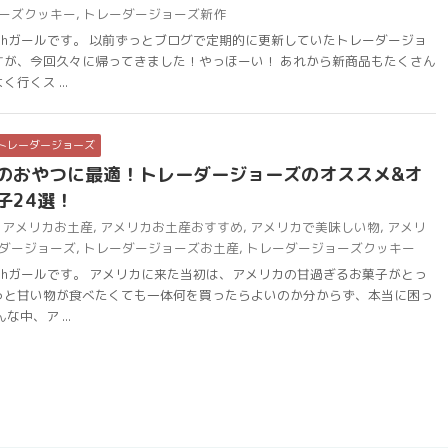
ーズクッキー
,
トレーダージョーズ新作
chガールです。 以前ずっとブログで定期的に更新していたトレーダージョ
すが、今回久々に帰ってきました！やっほーい！ あれから新商品もたくさん
行くス ...
トレーダージョーズ
のおやつに最適！トレーダージョーズのオススメ&オ
子24選！
アメリカお土産
,
アメリカお土産おすすめ
,
アメリカで美味しい物
,
アメリ
ダージョーズ
,
トレーダージョーズお土産
,
トレーダージョーズクッキー
chガールです。 アメリカに来た当初は、アメリカの甘過ぎるお菓子がとっ
っと甘い物が食べたくても一体何を買ったらよいのか分からず、本当に困っ
中、ア ...