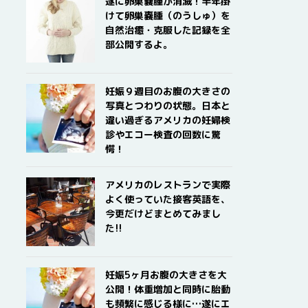
遂に卵巣嚢腫が消滅！半年掛
けて卵巣嚢腫（のうしゅ）を
自然治癒・克服した記録を全
部公開するよ。
妊娠９週目のお腹の大きさの
写真とつわりの状態。日本と
違い過ぎるアメリカの妊婦検
診やエコー検査の回数に驚
愕！
アメリカのレストランで実際
よく使っていた接客英語を、
今更だけどまとめてみまし
た!!
妊娠5ヶ月お腹の大きさを大
公開！体重増加と同時に胎動
も頻繁に感じる様に…遂にエ