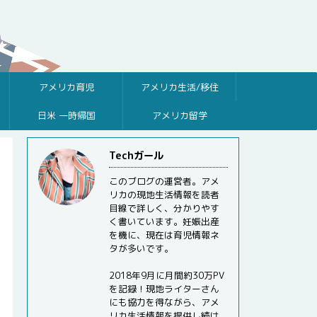
アメリカ育児
アメリカ生活/移住
日米 一時帰国
アメリカ留学
Techガール
このブログの運営者。アメ
リカの現地生活情報を読者
目線で詳しく、分かりやす
く書いています。妊娠出産
を機に、現在は育児情報ネ
タが多いです。
2018年9月に月間約30万PV
を記録！現地ライターさん
にも協力を得ながら、アメ
リカ生活情報を提供し続け