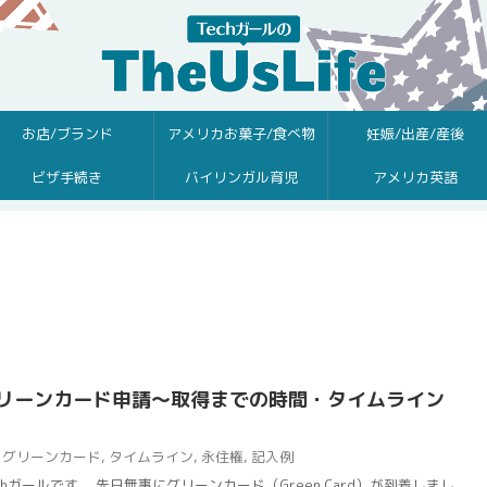
お店/ブランド
アメリカお菓子/食べ物
妊娠/出産/産後
ビザ手続き
バイリンガル育児
アメリカ英語
リーンカード申請〜取得までの時間・タイムライン
グリーンカード
,
タイムライン
,
永住権
,
記入例
hガールです。 先日無事にグリーンカード（Green Card）が到着しまし