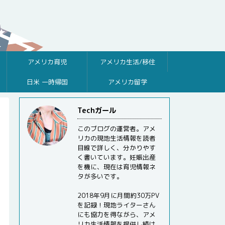
アメリカ育児
アメリカ生活/移住
日米 一時帰国
アメリカ留学
Techガール
このブログの運営者。アメ
リカの現地生活情報を読者
目線で詳しく、分かりやす
く書いています。妊娠出産
を機に、現在は育児情報ネ
タが多いです。
2018年9月に月間約30万PV
を記録！現地ライターさん
にも協力を得ながら、アメ
リカ生活情報を提供し続け