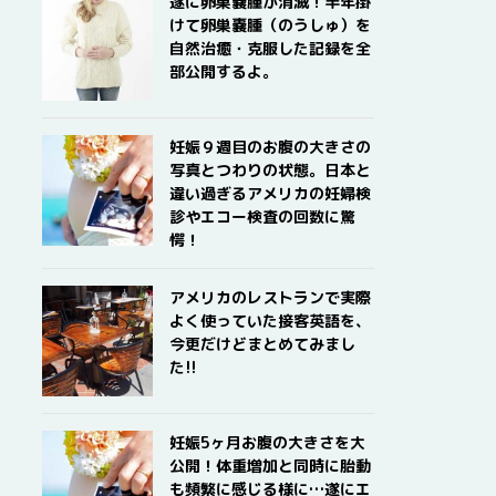
遂に卵巣嚢腫が消滅！半年掛
けて卵巣嚢腫（のうしゅ）を
自然治癒・克服した記録を全
部公開するよ。
妊娠９週目のお腹の大きさの
写真とつわりの状態。日本と
違い過ぎるアメリカの妊婦検
診やエコー検査の回数に驚
愕！
アメリカのレストランで実際
よく使っていた接客英語を、
今更だけどまとめてみまし
た!!
妊娠5ヶ月お腹の大きさを大
公開！体重増加と同時に胎動
も頻繁に感じる様に…遂にエ