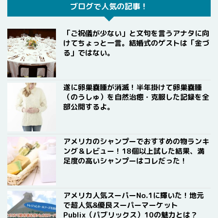
ブログで人気の記事！
「ご祝儀が少ない」と文句を言うアナタに向
けてちょっと一言。結婚式のゲストは「金づ
る」ではない。
遂に卵巣嚢腫が消滅！半年掛けて卵巣嚢腫
（のうしゅ）を自然治癒・克服した記録を全
部公開するよ。
アメリカのシャンプーでおすすめの物ランキ
ング＆レビュー！18個以上試した結果、満
足度の高いシャンプーはコレだった！
アメリカ人気スーパーNo.1に輝いた！地元
で超人気&優良スーパーマーケット
Publix（パブリックス）10の魅力とは？