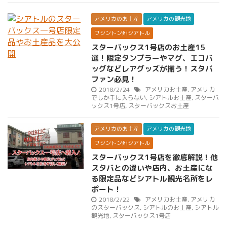
アメリカのお土産
アメリカの観光地
ワシントン州シアトル
スターバックス1号店のお土産15
選！限定タンブラーやマグ、エコバ
ッグなどレアグッズが揃う！スタバ
ファン必見！
2018/2/24
アメリカお土産
,
アメリカ
でしか手に入らない
,
シアトルお土産
,
スターバ
ックス1号店
,
スターバックスお土産
アメリカのお土産
アメリカの観光地
ワシントン州シアトル
スターバックス1号店を徹底解説！他
スタバとの違いや店内、お土産にな
る限定品などシアトル観光名所をレ
ポート！
2018/2/22
アメリカお土産
,
アメリカ
のスターバックス
,
シアトルのお土産
,
シアトル
観光地
,
スターバックス1号店