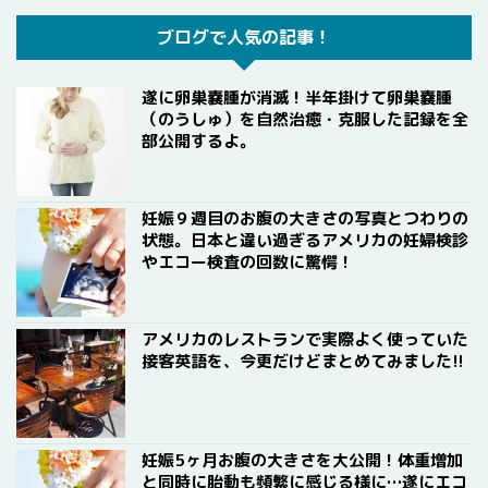
ブログで人気の記事！
遂に卵巣嚢腫が消滅！半年掛けて卵巣嚢腫
（のうしゅ）を自然治癒・克服した記録を全
部公開するよ。
妊娠９週目のお腹の大きさの写真とつわりの
状態。日本と違い過ぎるアメリカの妊婦検診
やエコー検査の回数に驚愕！
アメリカのレストランで実際よく使っていた
接客英語を、今更だけどまとめてみました!!
妊娠5ヶ月お腹の大きさを大公開！体重増加
と同時に胎動も頻繁に感じる様に…遂にエコ