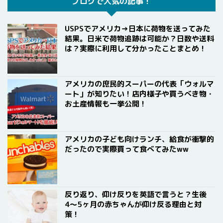
ブログで人気の記事！
USPSでアメリカ→日本に荷物を送ってみた
結果。日米で荷物追跡は可能か？日数や送料
は？実際に利用して分かったことまとめ！
アメリカの庶民的スーパーの代表「ウォルマ
ート」が知りたい！店内様子や買うべき物・
お土産情報も一挙公開！
アメリカの子ども向けランチ、給食が衝撃的
だったので実際買って食べてみたww
反り返り、仰け反りを英語で言うと？生後
4〜5ヶ月の赤ちゃんが仰け反る理由と対
策！