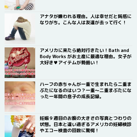
アナタが嫌われる理由。人は幸せだと鈍感に
なりがち。こんな人は友達が去って行く！
アメリカに来たら絶対行きたい！Bath and
Body Works がお土産に最適な理由。女子が
大好き♥アイテムが勢揃い！
ハーフの赤ちゃんが一重で生まれたら二重ま
ぶたになるのはいつ？一重〜二重まぶたにな
った一年間の息子の成長記録。
妊娠９週目のお腹の大きさの写真とつわりの
状態。日本と違い過ぎるアメリカの妊婦検診
やエコー検査の回数に驚愕！