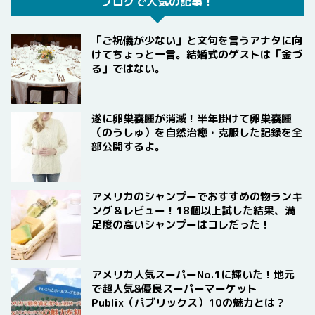
ブログで人気の記事！
「ご祝儀が少ない」と文句を言うアナタに向
けてちょっと一言。結婚式のゲストは「金づ
る」ではない。
遂に卵巣嚢腫が消滅！半年掛けて卵巣嚢腫
（のうしゅ）を自然治癒・克服した記録を全
部公開するよ。
アメリカのシャンプーでおすすめの物ランキ
ング＆レビュー！18個以上試した結果、満
足度の高いシャンプーはコレだった！
アメリカ人気スーパーNo.1に輝いた！地元
で超人気&優良スーパーマーケット
Publix（パブリックス）10の魅力とは？